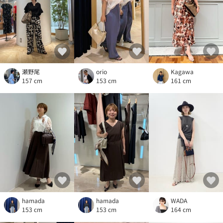
瀬野尾
orio
Kagawa
157 cm
153 cm
161 cm
hamada
hamada
WADA
153 cm
153 cm
164 cm