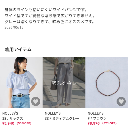
身体のラインも拾いにくいワイドパンツです。
ワイド幅ですが綺麗な落ち感で広がりすぎません。
グレーは暗くなりすぎず、締め色にオススメです。
2026/05/15
着用アイテム
取り扱いなし
NOLLEY'S
NOLLEY'S
NOLLEY'S
38 / サックス
38 / ミディアムグレー
F / ブラウン
¥5,940
¥8,976
（
55
%OFF）
（
32
%OFF）