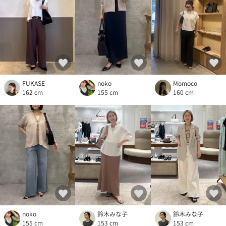
FUKASE
noko
Momoco
162 cm
155 cm
160 cm
noko
鈴木みな子
鈴木みな子
155 cm
153 cm
153 cm