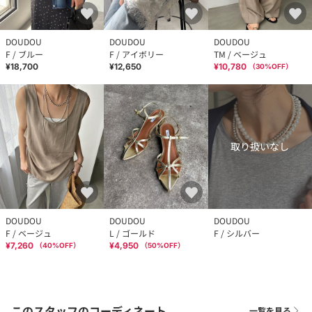
DOUDOU
DOUDOU
DOUDOU
F / ブルー
F / アイボリー
TM / ベージュ
¥18,700
¥12,650
¥10,780
（
30
%OFF）
取り扱いなし
DOUDOU
DOUDOU
DOUDOU
F / ベージュ
L / ゴールド
F / シルバー
¥7,260
¥4,950
（
40
%OFF）
（
50
%OFF）
このスタッフのコーディネート
一覧を見る