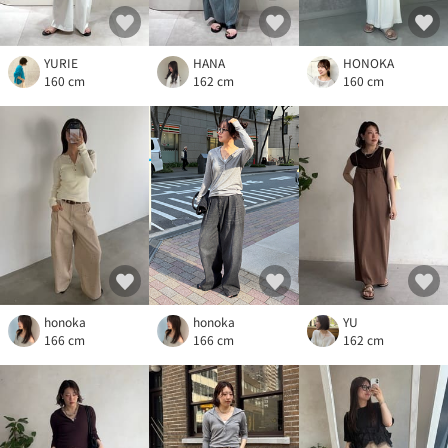
YURIE
HANA
HONOKA
160 cm
162 cm
160 cm
honoka
honoka
YU
166 cm
166 cm
162 cm