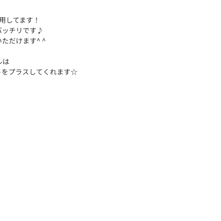
着用してます！
バッチリです♪
ただけます^ ^
ルは
トをプラスしてくれます☆