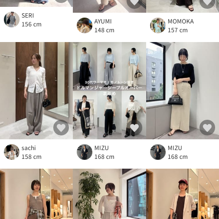
SERI
AYUMI
MOMOKA
156 cm
148 cm
157 cm
sachi
MIZU
MIZU
158 cm
168 cm
168 cm