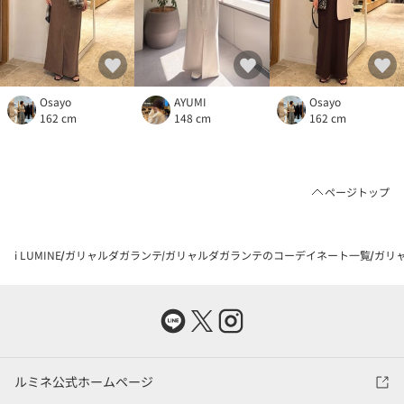
Osayo
AYUMI
Osayo
162 cm
148 cm
162 cm
ページトップ
i LUMINE
ガリャルダガランテ
ガリャルダガランテのコーデイネート一覧
ガリャ
ルミネ公式ホームページ