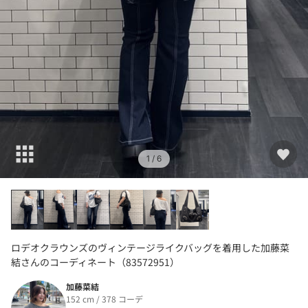
1
/ 6
ロデオクラウンズのヴィンテージライクバッグを着用した加藤菜
結さんのコーディネート（83572951）
加藤菜結
152 cm / 378 コーデ