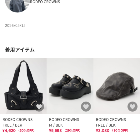
RODEO CROWNS
2026/05/15
着用アイテム
RODEO CROWNS
RODEO CROWNS
RODEO CROWNS
FREE / BLK
M / BLK
FREE / BLK
¥4,620
¥5,593
¥3,080
（
30
%OFF）
（
29
%OFF）
（
30
%OFF）