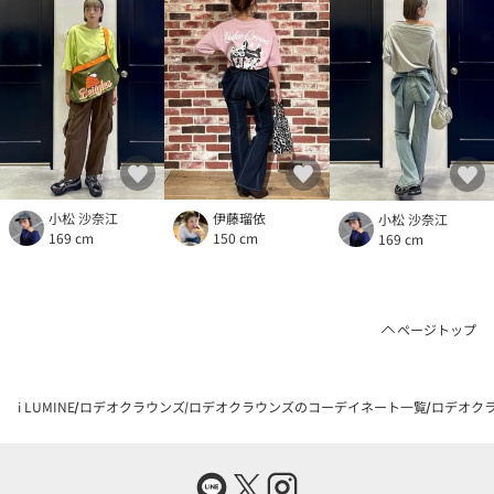
小松 沙奈江
伊藤瑠依
小松 沙奈江
169 cm
150 cm
169 cm
ページトップ
i LUMINE
ロデオクラウンズ
ロデオクラウンズのコーデイネート一覧
ロデオクラ