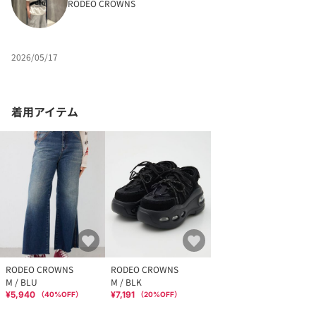
RODEO CROWNS
2026/05/17
着用アイテム
RODEO CROWNS
RODEO CROWNS
M / BLU
M / BLK
¥5,940
¥7,191
（
40
%OFF）
（
20
%OFF）