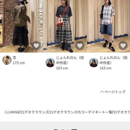
恋
じょんれのん（田
じょんれのん（田
175 cm
中伶音）
中伶音）
163 cm
163 cm
ページトップ
i LUMINE
ロデオクラウンズ
ロデオクラウンズのコーデイネート一覧
ロデオクラ