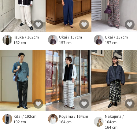
Iizuka / 162cm
Ukai / 157cm
Ukai / 157cm
162 cm
157 cm
157 cm
Kitai / 192cm
Koyama / 164cm
Nakajima /
192 cm
164 cm
164cm
164 cm