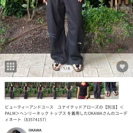
1
/ 8
ビューティーアンドユース ユナイテッドアローズの【別注】＜
PALM＞ヘンリーネック トップス を着用したOKAWAさんのコーデ
ィネート（83574157）
OKAWA