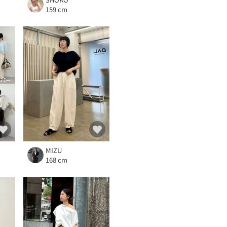
159 cm
MIZU
168 cm