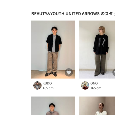
BEAUTY&YOUTH UNITED ARROWS
のスタ
KUDO
ONO
165 cm
165 cm