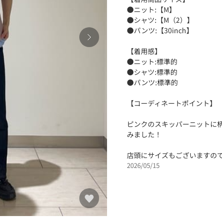
●ニット:【M】
●シャツ:【M（2）】
●パンツ:【30inch】
【着用感】
●ニット:標準的
●シャツ:標準的
●パンツ:標準的
【コーディネートポイント】
ピンクのスキッパーニットに
みました！
店頭にサイズもございますの
2026/05/15