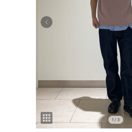
1
/ 3