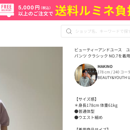
ビューティーアンドユース ユナ
パンツ クラシック NO.7を着用
MAKINO
178 cm / 240 コー
BEAUTY&YOUTH U
【サイズ感】
＊身長178cm 体重61kg
●普通体型
●ウエスト細め
【着用商品サイズ】