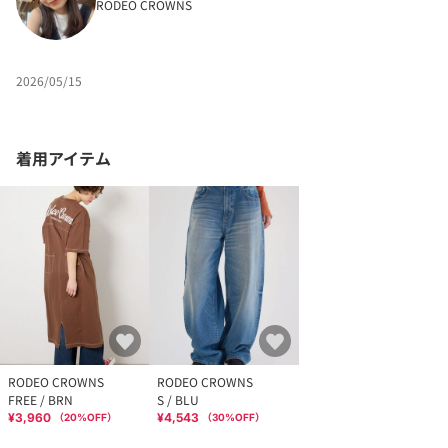
RODEO CROWNS
2026/05/15
着用アイテム
RODEO CROWNS
RODEO CROWNS
FREE / BRN
S / BLU
¥3,960
¥4,543
（
20
%OFF）
（
30
%OFF）