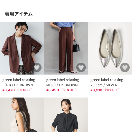
着用アイテム
green label relaxing
green label relaxing
green label relaxing
L(40) / DK.BROWN
M(38) / DK.BROWN
23.5cm / SILVER
¥8,470
¥6,490
¥8,910
（
50
%OFF）
（
50
%OFF）
（
10
%OFF）