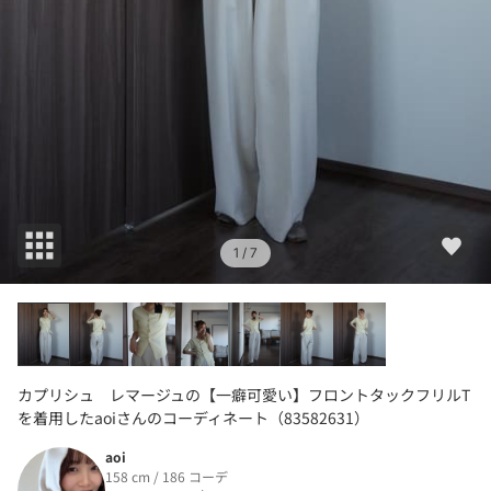
1
/ 7
カプリシュ レマージュの【一癖可愛い】フロントタックフリルT
を着用したaoiさんのコーディネート（83582631）
aoi
158 cm / 186 コーデ