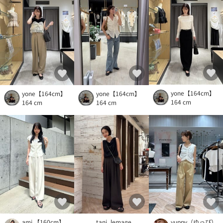
yone【164cm】
yone【164cm】
yone【164cm】
164 cm
164 cm
164 cm
ami 【160cm】
tani_lemage
yuppy（ゆっぴ）