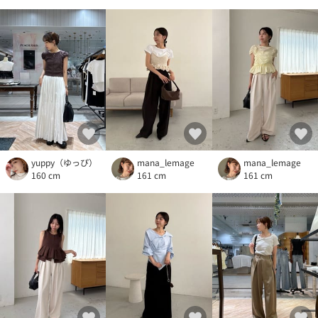
yuppy（ゆっぴ）
mana_lemage
mana_lemage
160 cm
161 cm
161 cm