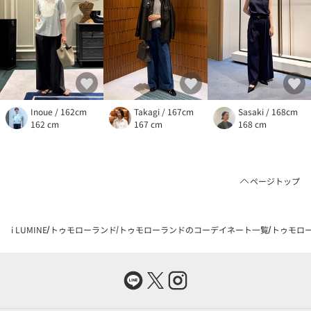
Inoue / 162cm
Takagi / 167cm
Sasaki / 168cm
162 cm
167 cm
168 cm
ページトップ
i LUMINE
トゥモローランド
トゥモローランドのコーデイネート一覧
トゥモロー