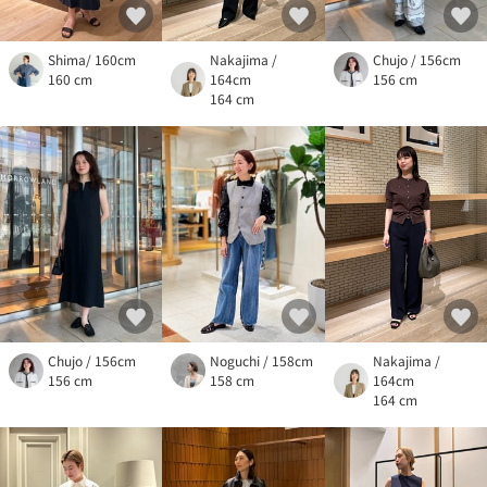
Shima/ 160cm
Nakajima /
Chujo / 156cm
160 cm
164cm
156 cm
164 cm
Chujo / 156cm
Nakajima /
Noguchi / 158cm
156 cm
164cm
158 cm
164 cm