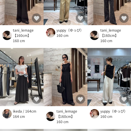
tani_lemage
yuppy（ゆっぴ）
tani_lemage
【160cm】
160 cm
【160cm】
160 cm
160 cm
ikeda / 164cm
tani_lemage
yuppy（ゆっぴ）
164 cm
【160cm】
160 cm
160 cm