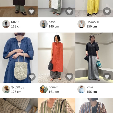
KINO
nashi
HAYASHI
162 cm
149 cm
150 cm
もとはし。
honami
ichie
175 cm
161 cm
156 cm