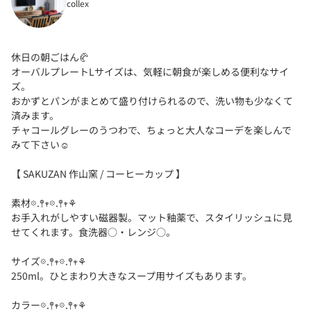
collex
休日の朝ごはん🥐
オーバルプレートLサイズは、気軽に朝食が楽しめる便利なサイ
ズ。
おかずとパンがまとめて盛り付けられるので、洗い物も少なくて
済みます。
チャコールグレーのうつわで、ちょっと大人なコーデを楽しんで
みて下さい☺︎
【 SAKUZAN 作山窯 / コーヒーカップ 】
素材𖡼.𖤣𖥧𖡼.𖤣𖥧⚘
お手入れがしやすい磁器製。マット釉薬で、スタイリッシュに見
せてくれます。食洗器○・レンジ○。
サイズ𖡼.𖤣𖥧𖡼.𖤣𖥧⚘
250ml。ひとまわり大きなスープ用サイズもあります。
カラー𖡼.𖤣𖥧𖡼.𖤣𖥧⚘