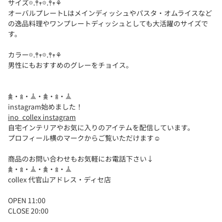
サイズ𖡼.𖤣𖥧𖡼.𖤣𖥧⚘
オーバルプレートLはメインディッシュやパスタ・オムライスなど
の逸品料理やワンプレートディッシュとしても大活躍のサイズで
す。
カラー𖡼.𖤣𖥧𖡼.𖤣𖥧⚘
男性にもおすすめのグレーをチョイス。
𖠰・𖥍・𖣰・𖠰・𖥍・𖣰
instagram始めました！
ino_collex instagram
自宅インテリアやお気に入りのアイテムを配信しています。
プロフィール横のマークからご覧いただけます☺︎
商品のお問い合わせもお気軽にお電話下さい↓
𖠰・𖥍・𖣰・𖠰・𖥍・𖣰
collex 代官山アドレス・ディセ店
OPEN 11:00
CLOSE 20:00