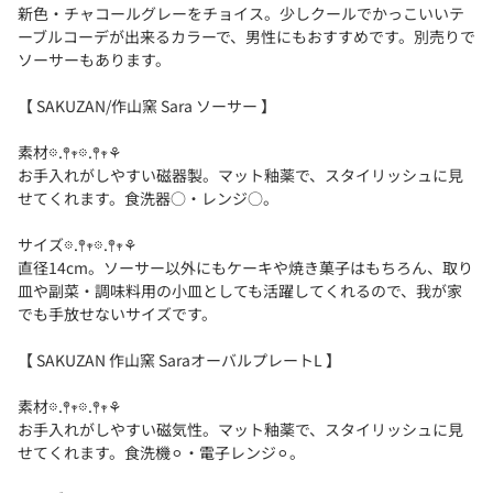
新色・チャコールグレーをチョイス。少しクールでかっこいいテ
ーブルコーデが出来るカラーで、男性にもおすすめです。別売りで
ソーサーもあります。
【 SAKUZAN/作山窯 Sara ソーサー 】
素材𖡼.𖤣𖥧𖡼.𖤣𖥧⚘
お手入れがしやすい磁器製。マット釉薬で、スタイリッシュに見
せてくれます。食洗器○・レンジ○。
サイズ𖡼.𖤣𖥧𖡼.𖤣𖥧⚘
直径14cm。ソーサー以外にもケーキや焼き菓子はもちろん、取り
皿や副菜・調味料用の小皿としても活躍してくれるので、我が家
でも手放せないサイズです。
【 SAKUZAN 作山窯 SaraオーバルプレートL 】
素材𖡼.𖤣𖥧𖡼.𖤣𖥧⚘
お手入れがしやすい磁気性。マット釉薬で、スタイリッシュに見
せてくれます。食洗機⚪︎・電子レンジ⚪︎。