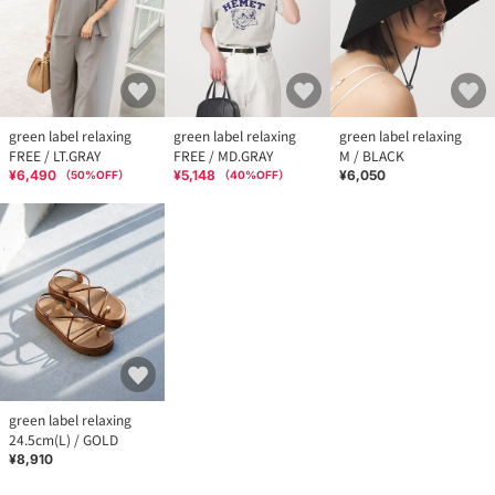
green label relaxing
green label relaxing
green label relaxing
FREE / LT.GRAY
FREE / MD.GRAY
M / BLACK
¥6,490
¥5,148
¥6,050
（
50
%OFF）
（
40
%OFF）
green label relaxing
24.5cm(L) / GOLD
¥8,910