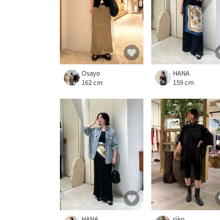
Osayo
HANA
162 cm
159 cm
HANA
riko