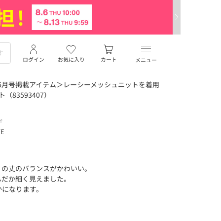
ログイン
お気に入り
カート
メニュー
i 6月号掲載アイテム＞レーシーメッシュニットを着用
（83593407）
デ
TE
ミの丈のバランスがかわいい。
んだか細く見えました。
かになります。