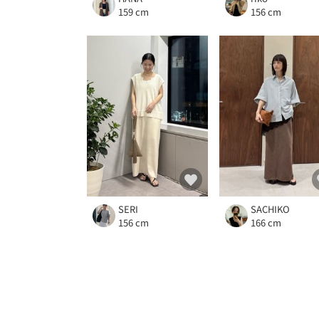
159 cm
156 cm
SERI
SACHIKO
156 cm
166 cm