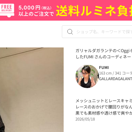
ガリャルダガランテの＜Ogg
したFUMI さんのコーディネート
FUMI
163 cm / 341 コー
GALLARDAGALAN
メッシュニットとレースキャ
レースのおかげで腰回りがな
黒でも素材感や透け感で爽や
2026/05/18