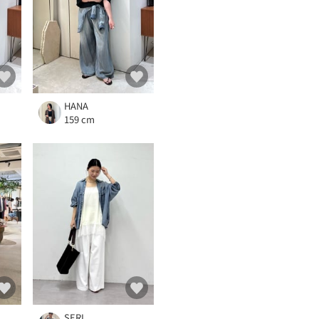
HANA
159 cm
SERI