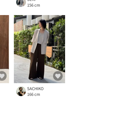
156 cm
SACHIKO
166 cm