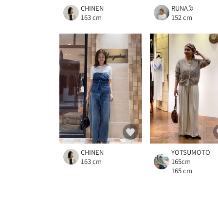
CHINEN
RUNA🌛
163 cm
152 cm
CHINEN
YOTSUMOTO
163 cm
165cm
165 cm