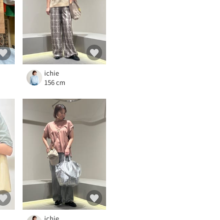
ichie
156 cm
ichie