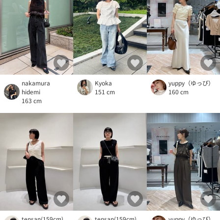
nakamura
Kyoka
yuppy（ゆっぴ）
hidemi
151 cm
160 cm
163 cm
tensan(159cm)
tensan(159cm)
yuppy（ゆっぴ）