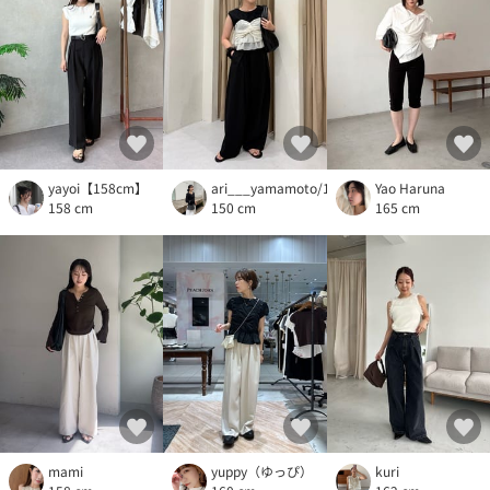
yayoi【158cm】
ari___yamamoto/150cm
Yao Haruna
158 cm
150 cm
165 cm
mami
yuppy（ゆっぴ）
kuri