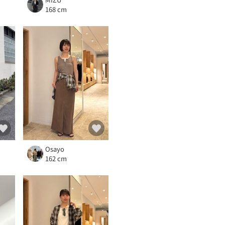
168 cm
Osayo
162 cm