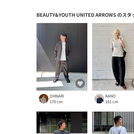
BEAUTY&YOUTH UNITED ARROWS
のスタ
OHNARI
KANO
170 cm
161 cm