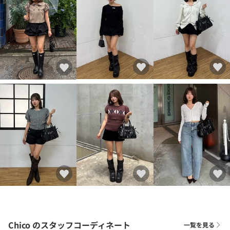
Chico
のスタッフコーディネート
一覧を見る