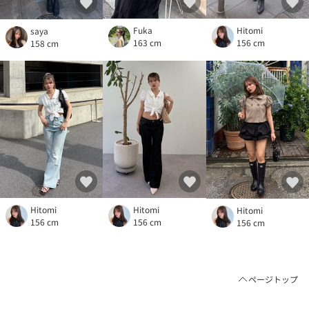
Fuka
Hitomi
saya
163 cm
156 cm
158 cm
Hitomi
Hitomi
Hitomi
156 cm
156 cm
156 cm
ページトップ