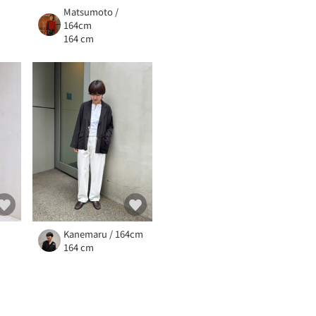
Matsumoto /
164cm
164 cm
Kanemaru / 164cm
164 cm