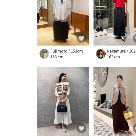
Fujimoto / 153cm
Nakamura / 16
153 cm
162 cm