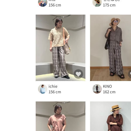
156 cm
175 cm
ichie
KINO
156 cm
162 cm