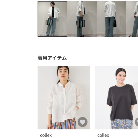
着用アイテム
collex
collex