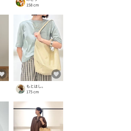
158 cm
もとはし。
175 cm