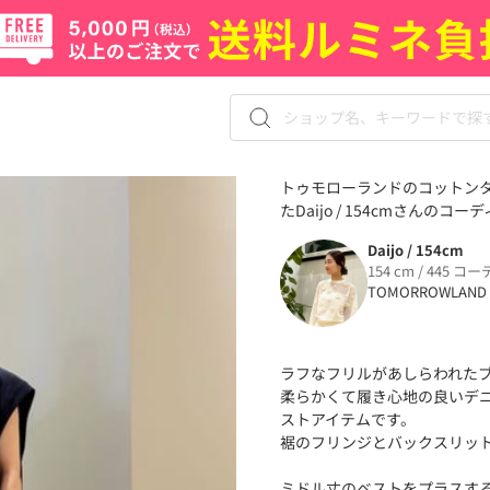
トゥモローランドのコットンタ
たDaijo / 154cmさんのコー
Daijo / 154cm
154 cm / 445 コー
TOMORROWLAND
ラフなフリルがあしらわれた
柔らかくて履き心地の良いデ
ストアイテムです。
裾のフリンジとバックスリッ
ミドル丈のベストをプラスす