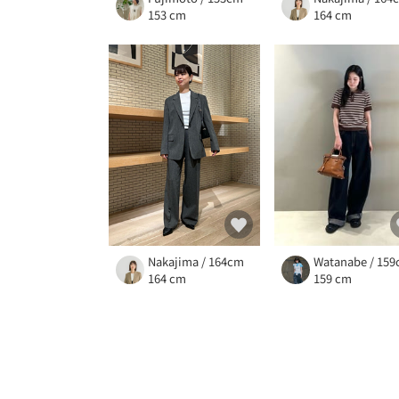
153 cm
164 cm
Nakajima / 164cm
Watanabe / 15
164 cm
159 cm