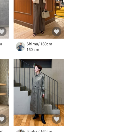
cm
Shima/ 160cm
160 cm
cm
Iizuka / 162cm