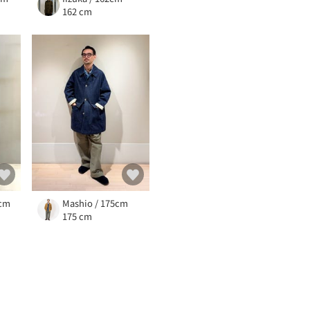
162 cm
9cm
Mashio / 175cm
175 cm