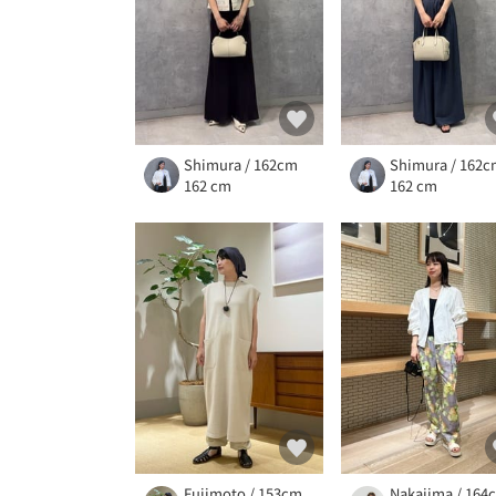
Shimura / 162cm
Shimura / 162
162 cm
162 cm
Fujimoto / 153cm
Nakajima / 164