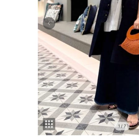
1
/ 7