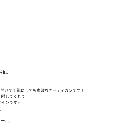
】
の袖丈
も開けて羽織にしても素敵なカーディガンです！
を隠してくれて
ザインです✨
＿
トール】