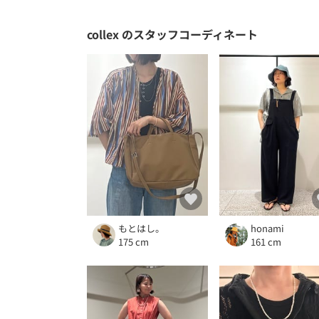
collex
のスタッフコーディネート
もとはし。
honami
175 cm
161 cm