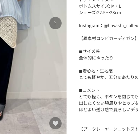
ボトムスサイズ: M・L
シューズ:22.5〜23cm
Instagram：@hayashi_collex
【異素材コンビカーディガン
◼︎サイズ感
全体的にゆったり
◼︎着心地・生地感
とても軽やか、五分丈あたり
◼︎コメント
とても軽く、ボタンを閉じて
出したくない腕周りやヒップ
ほどよい透け感で夏らしいデ
＿＿＿＿＿＿＿＿＿＿＿＿＿
【ブークレーヤーンニットス