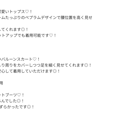
可愛いトップス♡！
ームたっぷりのペプラムデザインで腰位置を高く見せ
してくれます◎！
ットアップでも着用可能です♡！
いバルーンスカート♡！
しり周りをカバーしつつ足を細く見せてくれます◎！
安心して着用していただけます◎！
用
ートブーツ♡！
ちんでした◎！
ずらかったです◎！