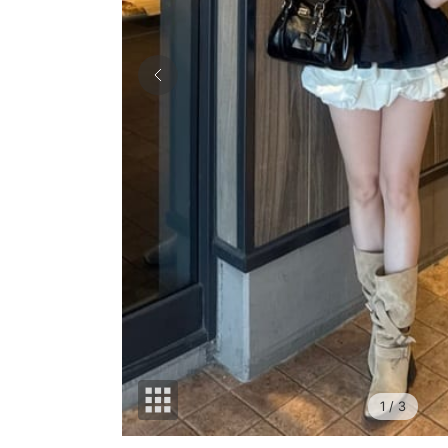
1
/ 3