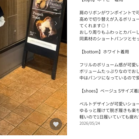
肩のリボンがワンポイントで
高めで切り替えが入るボリュ
てくれます◎！
おしり周りもふわっとカバー
同素材のショートパンツとセ
【bottom】ホワイト着用
フリルのボリューム感が可愛
ボリュームたっぷりなのでお
中はパンツになっているので
【shoes】ベージュ Sサイズ着
ベルトデザインが可愛いショ
ゆるっと履けて脱ぎ履きも楽
軽いので1日履いていても疲れ
2026/05/24