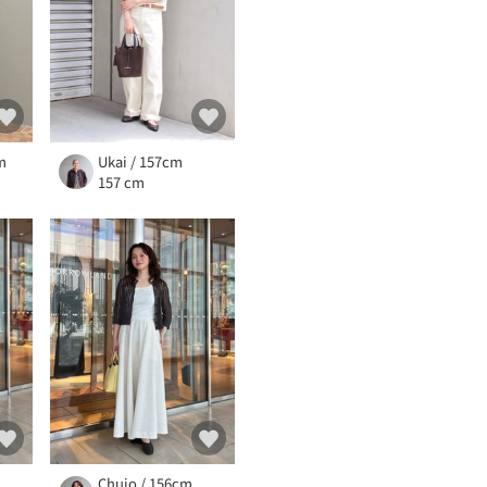
m
Ukai / 157cm
157 cm
Chujo / 156cm