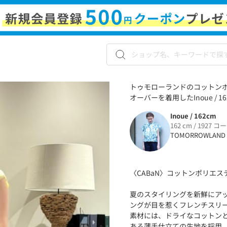
トゥモローランドのコットンポ
オーバーを着用したInoue / 
Inoue / 162cm
162 cm / 1927 コ
TOMORROWLAND
〈CABaN〉コットンポリエ
夏のスタイリングを新鮮にア
ングが目を惹くフレンチスリ
素材には、ドライなコットン
ある薄手仕立ての生地を採用