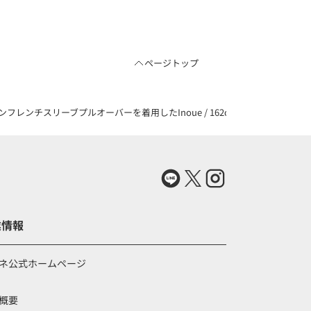
ページトップ
ンチスリーブプルオーバーを着用したInoue / 162cmさんのコーディネート
業情報
ネ公式ホームページ
概要