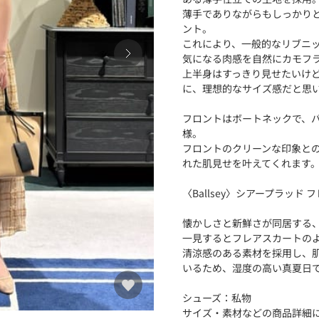
薄手でありながらもしっかりと
ント。
これにより、一般的なリブニ
気になる肉感を自然にカモフ
上半身はすっきり見せたいけ
に、理想的なサイズ感だと思
フロントはボートネックで、
様。
フロントのクリーンな印象と
れた肌見せを叶えてくれます
〈Ballsey〉シアープラッド
懐かしさと新鮮さが同居する
一見するとフレアスカートの
清涼感のある素材を採用し、
いるため、湿度の高い真夏日
シューズ：私物
サイズ・素材などの商品詳細