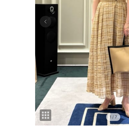
1
/ 7