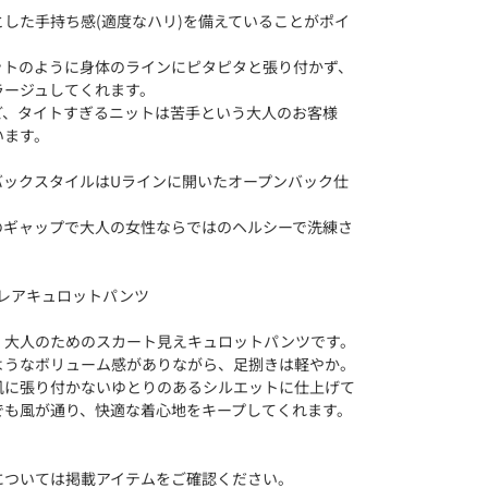
した手持ち感(適度なハリ)を備えていることがポイ
ットのように身体のラインにピタピタと張り付かず、
ラージュしてくれます。
ど、タイトすぎるニットは苦手という大人のお客様
います。
バックスタイルはUラインに開いたオープンバック仕
のギャップで大人の女性ならではのヘルシーで洗練さ
。
 フレアキュロットパンツ
、大人のためのスカート見えキュロットパンツです。
ようなボリューム感がありながら、足捌きは軽やか。
肌に張り付かないゆとりのあるシルエットに仕上げて
でも風が通り、快適な着心地をキープしてくれます。
については掲載アイテムをご確認ください。