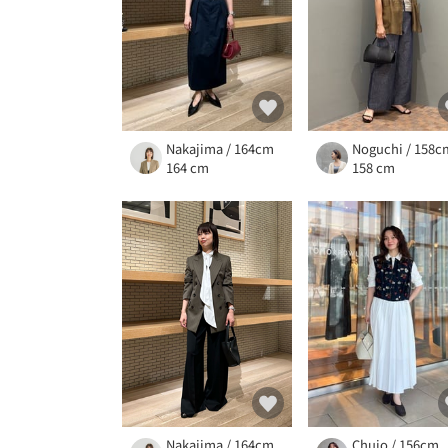
Nakajima / 164cm
Noguchi / 158c
164 cm
158 cm
Nakajima / 164cm
Chujo / 156cm