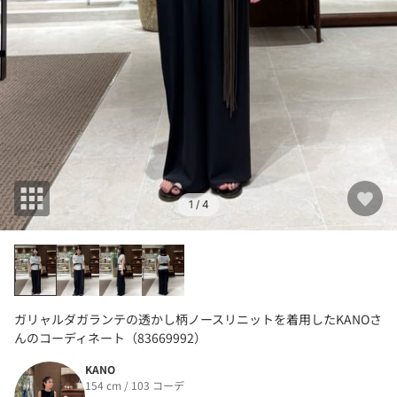
1
/ 4
ガリャルダガランテの透かし柄ノースリニットを着用したKANOさ
んのコーディネート（83669992）
KANO
154 cm / 103 コーデ