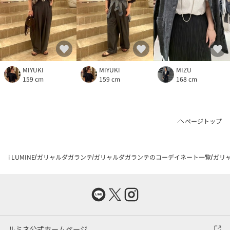
MIYUKI
MIYUKI
MIZU
159 cm
159 cm
168 cm
ページトップ
i LUMINE
ガリャルダガランテ
ガリャルダガランテのコーデイネート一覧
ガリャ
ルミネ公式ホームページ