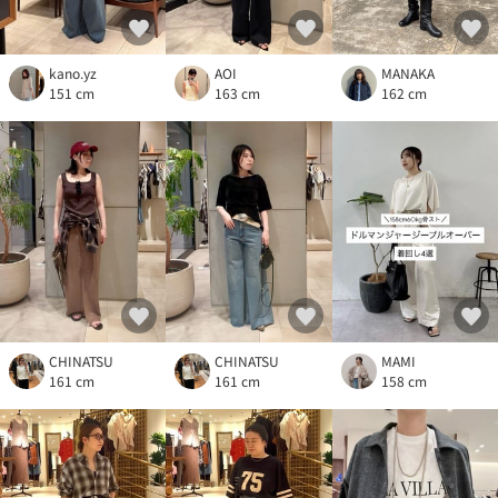
kano.yz
AOI
MANAKA
151 cm
163 cm
162 cm
CHINATSU
CHINATSU
MAMI
161 cm
161 cm
158 cm