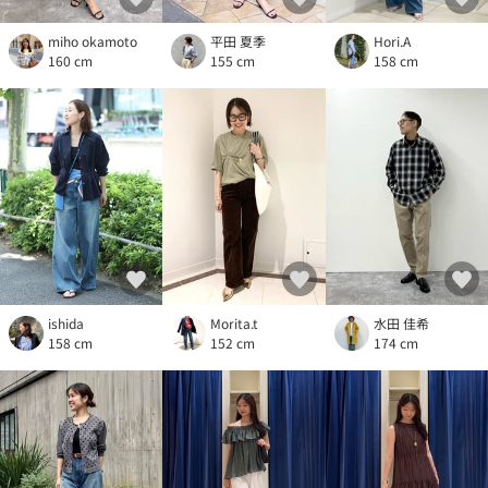
平田 夏季
Hori.A
miho okamoto
155 cm
158 cm
160 cm
ishida
Morita.t
水田 佳希
158 cm
152 cm
174 cm