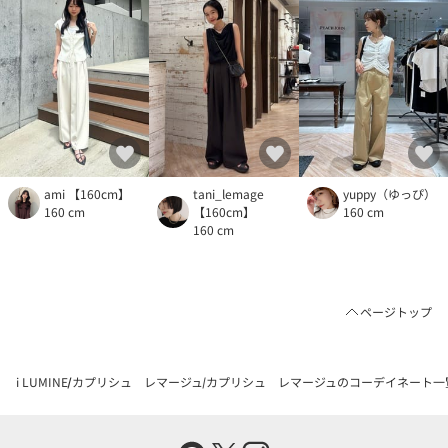
ami 【160cm】
tani_lemage
yuppy（ゆっぴ）
160 cm
【160cm】
160 cm
160 cm
ページトップ
i LUMINE
カプリシュ レマージュ
カプリシュ レマージュのコーデイネート一