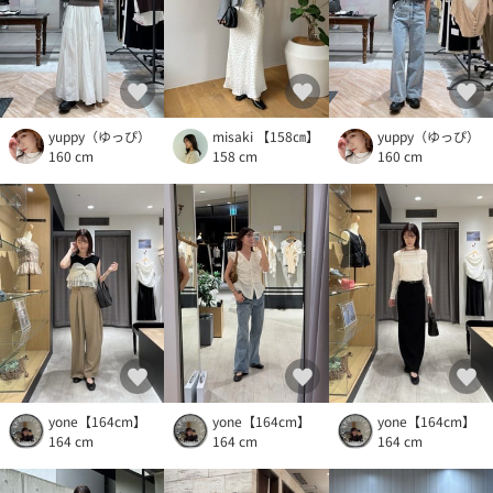
yuppy（ゆっぴ）
misaki 【158㎝】
yuppy（ゆっぴ）
160 cm
158 cm
160 cm
yone【164cm】
yone【164cm】
yone【164cm】
164 cm
164 cm
164 cm