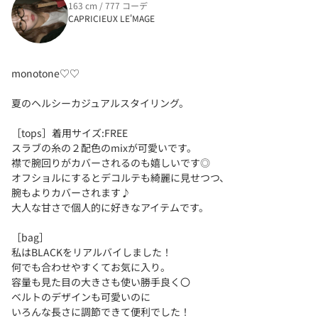
163 cm / 777 コーデ
CAPRICIEUX LE'MAGE
monotone♡♡
夏のヘルシーカジュアルスタイリング。
［tops］着用サイズ:FREE
スラブの糸の２配色のmixが可愛いです。
襟で腕回りがカバーされるのも嬉しいです◎
オフショルにするとデコルテも綺麗に見せつつ、
腕もよりカバーされます♪
大人な甘さで個人的に好きなアイテムです。
［bag］
私はBLACKをリアルバイしました！
何でも合わせやすくてお気に入り。
容量も見た目の大きさも使い勝手良く〇
ベルトのデザインも可愛いのに
いろんな長さに調節できて便利でした！