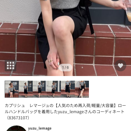
1
/ 6
カプリシュ レマージュの【人気のため再入荷/軽量/大容量】ロー
ルハンドルバッグを着用したyuzu_lemageさんのコーディネート
（83673107）
yuzu_lemage