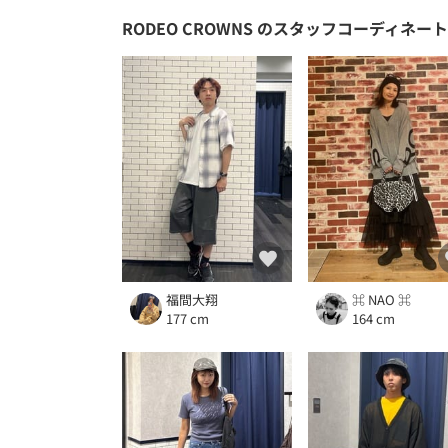
RODEO CROWNS
のスタッフコーディネート
福間大翔
⌘ NAO ⌘
177 cm
164 cm