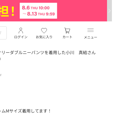
ログイン
お気に入り
カート
メニュー
サリーダブルニーパンツを着用した小川 真結さん
）
デ
ボトムMサイズ着用してます！