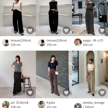
tensan(159cm)
tensan(159cm)
yuppy（ゆっぴ）
159 cm
159 cm
160 cm
airi【158cm】
Kyoka
nonoka_lemage
158 cm
151 cm
/ 155cm