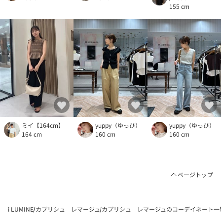
155 cm
ミイ【164cm】
yuppy（ゆっぴ）
yuppy（ゆっぴ）
164 cm
160 cm
160 cm
ページトップ
i LUMINE
カプリシュ レマージュ
カプリシュ レマージュのコーデイネート一