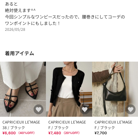
あると
絶対使えます^^
今回シンプルなワンピースだったので、腰巻きにしてコーデの
ワンポイントにもしました！
2026/05/28
着用アイテム
CAPRICIEUX LE'MAGE
CAPRICIEUX LE'MAGE
CAPRICIEUX LE'MAGE
38 / ブラック
F / ブラック
F / ブラック
¥6,600
¥7,480
¥7,700
（
40
%OFF）
（
20
%OFF）