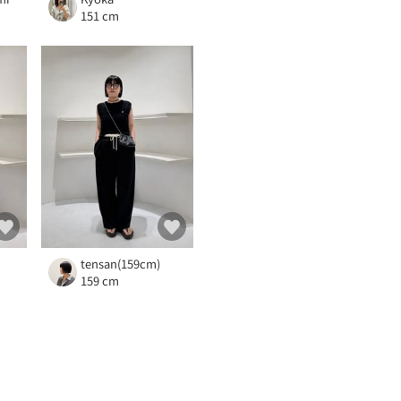
151 cm
tensan(159cm)
159 cm