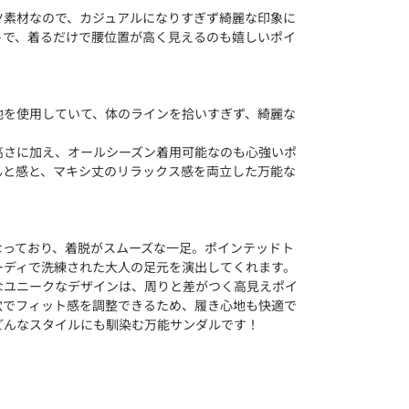
ツ素材なので、カジュアルになりすぎず綺麗な印象に
トで、着るだけで腰位置が高く見えるのも嬉しいポイ
地を使用していて、体のラインを拾いすぎず、綺麗な
。
高さに加え、オールシーズン着用可能なのも心強いポ
んと感と、マキシ丈のリラックス感を両立した万能な
なっており、着脱がスムーズな一足。ポインテッドト
ーディで洗練された大人の足元を演出してくれます。
なユニークなデザインは、周りと差がつく高見えポイ
穴でフィット感を調整できるため、履き心地も快適で
どんなスタイルにも馴染む万能サンダルです！