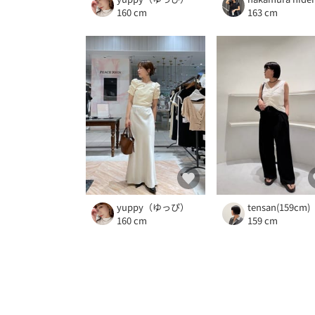
160 cm
163 cm
yuppy（ゆっぴ）
tensan(159cm)
160 cm
159 cm