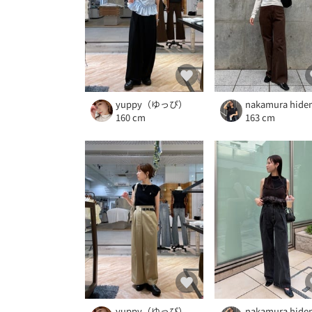
yuppy（ゆっぴ）
nakamura hide
160 cm
163 cm
yuppy（ゆっぴ）
nakamura hide