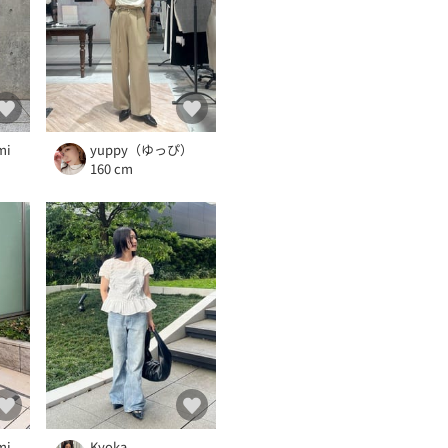
mi
yuppy（ゆっぴ）
160 cm
mi
Kyoka