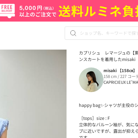
カプリシュ レマージュの【累
ンスカートを着用したmisaki 
misaki 【158㎝】
158 cm / 227 コー
CAPRICIEUX LE'M
happy bag✨シャツが主役
［tops］size : F
立体的なバルーン袖が、気に
ブに近いですが、露出が抑え
です。