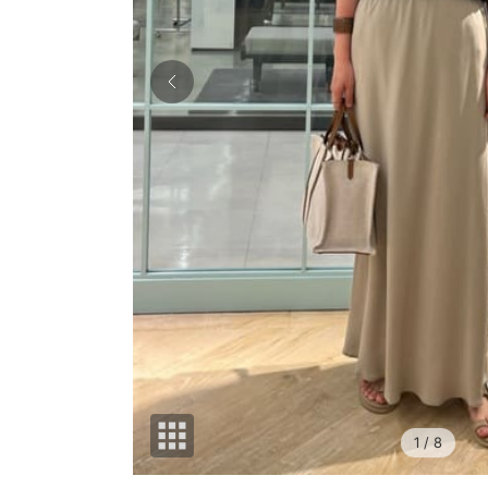
1
/ 8