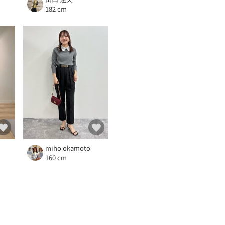
182 cm
miho okamoto
160 cm