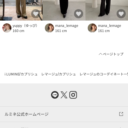
yuppy（ゆっぴ）
mana_lemage
mana_lemage
160 cm
161 cm
161 cm
ページトップ
i LUMINE
カプリシュ レマージュ
カプリシュ レマージュのコーデイネート一
ルミネ公式ホームページ