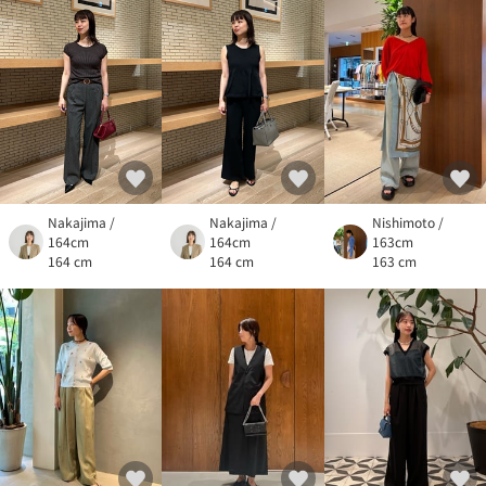
Nakajima /
Nakajima /
Nishimoto /
164cm
164cm
163cm
164 cm
164 cm
163 cm