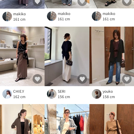
makiko
makiko
makiko
161 cm
161 cm
161 cm
CHIE.Y
SERI
youko
162 cm
156 cm
158 cm