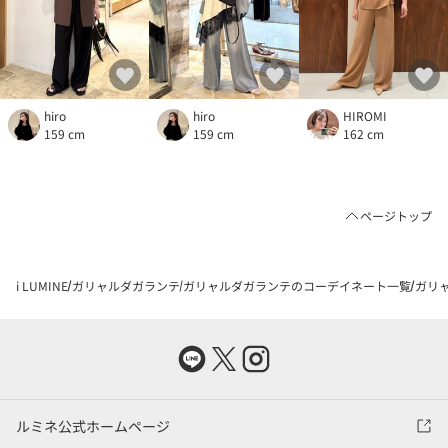
hiro
hiro
HIROMI
159 cm
159 cm
162 cm
ページトップ
i LUMINE
ガリャルダガランテ
ガリャルダガランテのコーデイネート一覧
ガリャ
ルミネ公式ホームページ