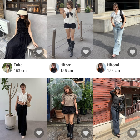
Fuka
Hitomi
Hitomi
163 cm
156 cm
156 cm