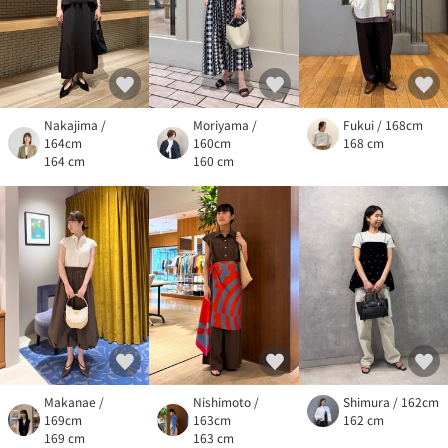
Nakajima /
Moriyama /
Fukui / 168cm
164cm
160cm
168 cm
164 cm
160 cm
Makanae /
Nishimoto /
Shimura / 162cm
169cm
163cm
162 cm
169 cm
163 cm