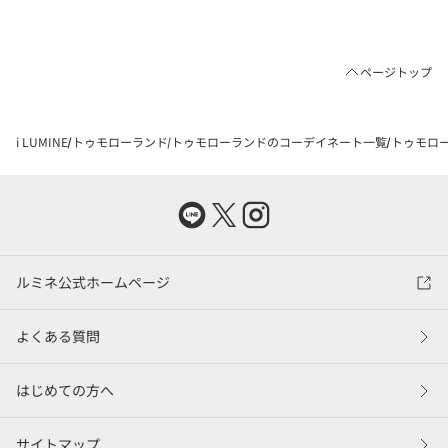
ページトップ
i LUMINE
トゥモローランド
トゥモローランドのコーデイネート一覧
トゥモロー
ルミネ公式ホームページ
よくある質問
はじめての方へ
サイトマップ