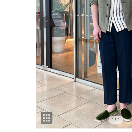
1
/ 2