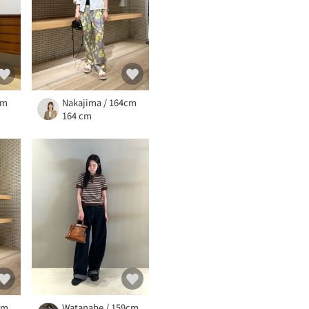
cm
Nakajima / 164cm
164 cm
cm
Watanabe / 159cm