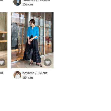
159 cm
cm
Koyama / 164cm
164 cm