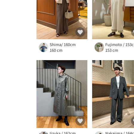
Shima/ 160cm
Fujimoto / 153
160 cm
153 cm
Iizuka / 162cm
Nakajima / 164