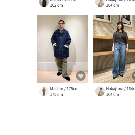
162 cm
164 cm
Mashio / 175cm
Nakajima / 164
175 cm
164 cm