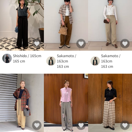
Shishido / 165cm
Sakamoto /
Sakamoto /
165 cm
163cm
163cm
163 cm
163 cm