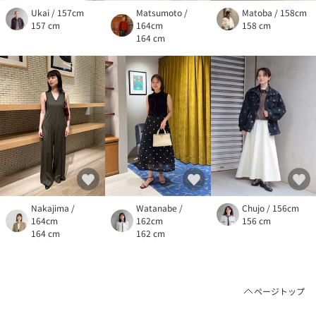
Ukai / 157cm
Matsumoto /
Matoba / 158cm
157 cm
164cm
158 cm
164 cm
Nakajima /
Watanabe /
Chujo / 156cm
164cm
162cm
156 cm
164 cm
162 cm
ページトップ