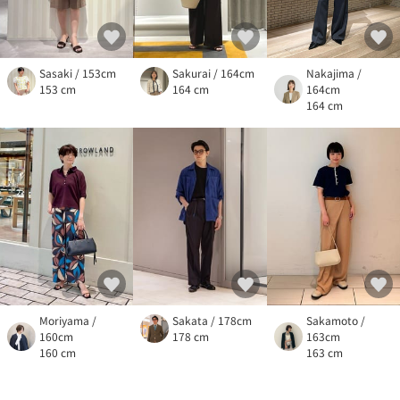
Sasaki / 153cm
Sakurai / 164cm
Nakajima /
153 cm
164 cm
164cm
164 cm
Moriyama /
Sakata / 178cm
Sakamoto /
160cm
178 cm
163cm
160 cm
163 cm