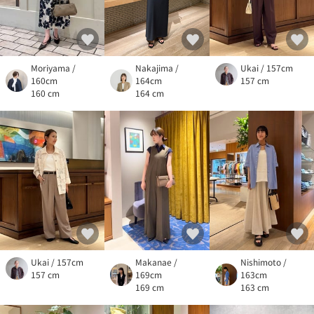
Moriyama /
Nakajima /
Ukai / 157cm
160cm
164cm
157 cm
160 cm
164 cm
Ukai / 157cm
Makanae /
Nishimoto /
157 cm
169cm
163cm
169 cm
163 cm