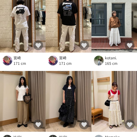
宮崎
宮崎
kotani.
171 cm
171 cm
165 cm
YURI
YURI
Momoka